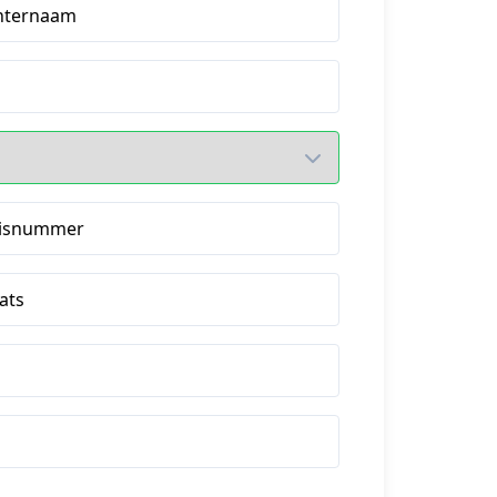
hternaam
isnummer
ats