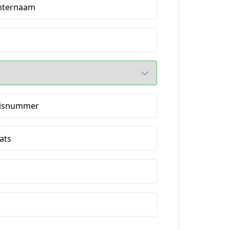
hternaam
isnummer
ats